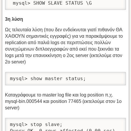
 mysql> SHOW SLAVE STATUS \G
3η λύση
Ως τελευταία λύση (που δεν ενδείκνυται γιατί πιθανόν ΘΑ
ΧΑΘΟΥΝ σημαντικές εγγραφές) για να παρακάμψουμε το
replication από παλιά logs σε περιπτώσεις πολλών
συνεχώμενων διπλοεγγραφών από εκεί που ξεκινάει τα
logs μετά την επανεκκίνηση ο 2ος server (εκτελούμε στον
2ο server)
mysql> show master status;
Καταγράφουμε το master log file και log position π.χ.
mysql-bin.000544 και position 77465 (εκτελούμε στον 1ο
server)
mysql> stop slave;

Query OK, 0 rows affected (0.00 sec)