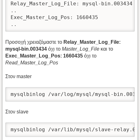
Relay_Master_Log_File: mysql-bin.003434

..

Exec_Master_Log_Pos: 1660435

..      
Προσοχή χρειαζόμαστε το
Relay_Master_Log_File:
mysql-bin.003434
όχι το
Master_Log_File
και το
Exec_Master_Log_Pos: 1660435
όχι το
Read_Master_Log_Pos
Στον master
mysqlbinlog /var/log/mysql/mysql-bin.0034
Στον slave
mysqlbinlog /var/lib/mysql/slave-relay.00