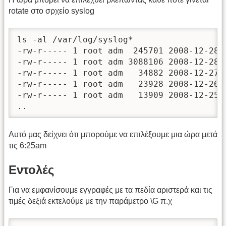
rotate στο σρχείο syslog
ls -al /var/log/syslog*

-rw-r----- 1 root adm  245701 2008-12-28 1
-rw-r----- 1 root adm 3088106 2008-12-28 0
-rw-r----- 1 root adm   34882 2008-12-27 0
-rw-r----- 1 root adm   23928 2008-12-26 0
-rw-r----- 1 root adm   13909 2008-12-25 0
..
Αυτό μας δείχνει ότι μπορούμε να επιλέξουμε μια ώρα μετά
τις 6:25am
Εντολές
Για να εμφανίσουμε εγγραφές με τα πεδία αριστερά και τις
τιμές δεξιά εκτελούμε με την παράμετρο \G π.χ