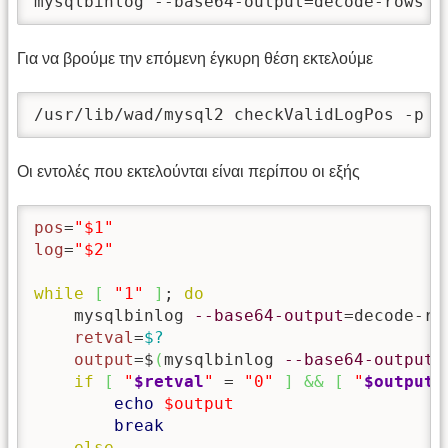
mysqlbinlog --base64-output=decode-rows -
Για να βρούμε την επόμενη έγκυρη θέση εκτελούμε
/usr/lib/wad/mysql2 checkValidLogPos -p 1
Οι εντολές που εκτελούνται είναι περίπου οι εξής
pos
=
"$1"
log
=
"$2"
while
[
"1"
]
; 
do
    mysqlbinlog 
--base64-output
=decode-ro
retval
=
$?
output
=$
(
mysqlbinlog 
--base64-output
=
if
[
"
$retval
"
 = 
"0"
]
&&
[
"
$output
"
echo
$output
break
else