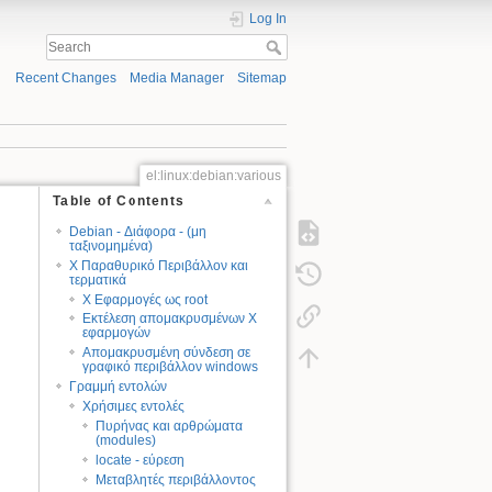
Log In
Recent Changes
Media Manager
Sitemap
el:linux:debian:various
Table of Contents
Debian - Διάφορα - (μη
ταξινομημένα)
X Παραθυρικό Περιβάλλον και
τερματικά
X Εφαρμογές ως root
Εκτέλεση απομακρυσμένων Χ
εφαρμογών
Απομακρυσμένη σύνδεση σε
γραφικό περιβάλλον windows
Γραμμή εντολών
Χρήσιμες εντολές
Πυρήνας και αρθρώματα
(modules)
locate - εύρεση
Μεταβλητές περιβάλλοντος