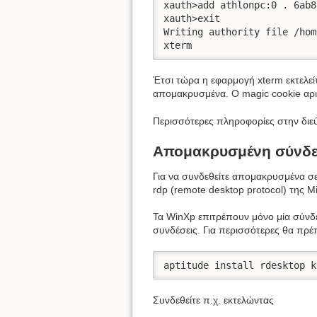
xauth>add athlonpc:0 . 6ab8
xauth>exit

Writing authority file /hom
xterm
Έτσι τώρα η εφαρμογή xterm εκτελεί
απομακρυσμένα. Ο magic cookie αριθ
Περισσότερες πληροφορίες στην δι
Απομακρυσμένη σύνδε
Για να συνδεθείτε απομακρυσμένα σ
rdp (remote desktop protocol) της M
Τα WinXp επιτρέπουν μόνο μία σύνδ
συνδέσεις. Για περισσότερες θα πρέπ
aptitude install rdesktop k
Συνδεθείτε π.χ. εκτελώντας