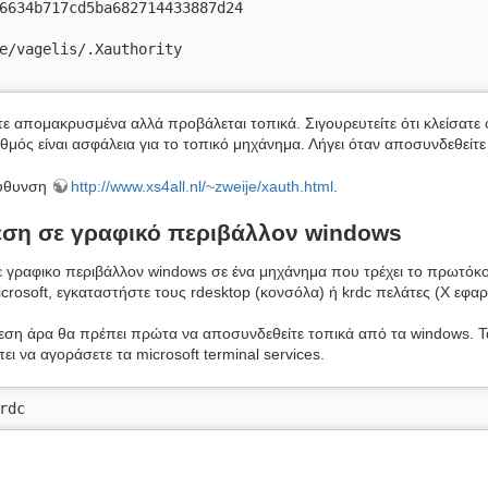
6634b717cd5ba682714433887d24

e/vagelis/.Xauthority

τε απομακρυσμένα αλλά προβάλεται τοπικά. Σιγουρευτείτε ότι κλείσατε 
μός είναι ασφάλεια για το τοπικό μηχάνημα. Λήγει όταν αποσυνδεθείτε
εύθυνση
http://www.xs4all.nl/~zweije/xauth.html
.
ση σε γραφικό περιβάλλον windows
ε γραφικο περιβάλλον windows σε ένα μηχάνημα που τρέχει το πρωτόκ
icrosoft, εγκαταστήστε τους rdesktop (κονσόλα) ή krdc πελάτες (X εφα
εση άρα θα πρέπει πρώτα να αποσυνδεθείτε τοπικά από τα windows. Τ
ει να αγοράσετε τα microsoft terminal services.
rdc