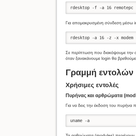
rdesktop -f -a 16 remotepc
Για απομακρυσμένη σύνδεση μέσω in
rdesktop -a 16 -z -x modem 
Σε περίπτωση που διακόψουμε την σύν
όταν ξανακάνουμε login θα βρεθούμ
Γραμμή εντολών
Χρήσιμες εντολές
Πυρήνας και αρθρώματα (mod
Για να δεις την έκδοση του πυρήνα 
uname -a
Τα αρθρώματα (modules) περιέχουν σ