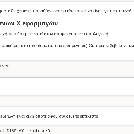
οτε διαχειριστή παραθύρω και να είσαι αρκεί να είναι εγκατεστημένα!
ένων Χ εφαρμογών
μογή που θα εμφανιστεί στον απομακρυσμένο υπολογιστή.
(τοπικό pc) στο remotepc (απομακρυσμένο pc) Θα πρέπει βέβαια να εκτ
ver

ISPLAY είναι κενή οπότε αφού συνδεθείτε εκτελέστε
rt DISPLAY=remotepc:0
