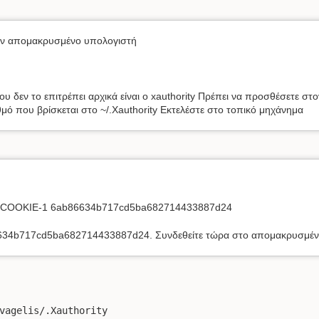
τον απομακρυσμένο υπολογιστή
υ δεν το επιτρέπει αρχικά είναι ο xauthority Πρέπει να προσθέσετε 
θμό που βρίσκεται στο ~/.Xauthority Εκτελέστε στο τοπικό μηχάνημα
IC-COOKIE-1 6ab86634b717cd5ba682714433887d24
86634b717cd5ba682714433887d24. Συνδεθείτε τώρα στο απομακρυσμέν
vagelis/.Xauthority
