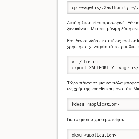
cp ~vagelis/.Xauthority ~/.
Αυτή η λύση είναι προσωρινή. Εάν α
ξανακάνετε. Μια πιο μόνιμη λύση εί
Εάν δεν συνδέεστε ποτέ ως root σε 
χρήστης π.χ. vagelis τότε προσθέστε
# ~/.bashrc

export XAUTHORITY=~vagelis/
Τώρα πάντα σε μια κονσόλα μπορείτε 
ως χρήστης vagelis και μόνο τότε Μι
kdesu <application>
Για το gnome χρησιμοποίησε
gksu <application>