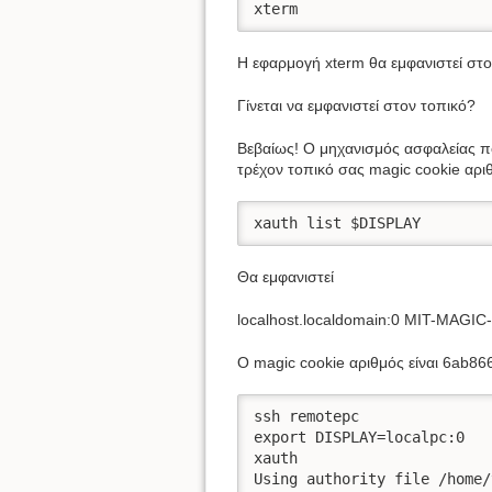
xterm
Η εφαρμογή xterm θα εμφανιστεί σ
Γίνεται να εμφανιστεί στον τοπικό?
Βεβαίως! Ο μηχανισμός ασφαλείας πο
τρέχον τοπικό σας magic cookie αρι
xauth list $DISPLAY
Θα εμφανιστεί
localhost.localdomain:0 MIT-MAG
Ο magic cookie αριθμός είναι 6ab
ssh remotepc

export DISPLAY=localpc:0

xauth

Using authority file /home/