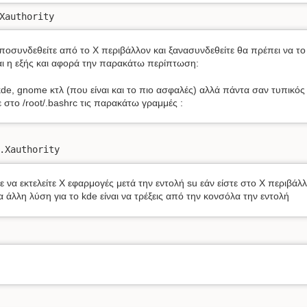
Xauthority
ποσυνδεθείτε από το X περιβάλλον και ξανασυνδεθείτε θα πρέπει να το
ναι η εξής και αφορά την παρακάτω περίπτωση:
kde, gnome κτλ (που είναι και το πιο ασφαλές) αλλά πάντα σαν τυπικός
 στο /root/.bashrc τις παρακάτω γραμμές :
.Xauthority
να εκτελείτε X εφαρμογές μετά την εντολή su εάν είστε στο X περιβάλ
α άλλη λύση για το kde είναι να τρέξεις από την κονσόλα την εντολή