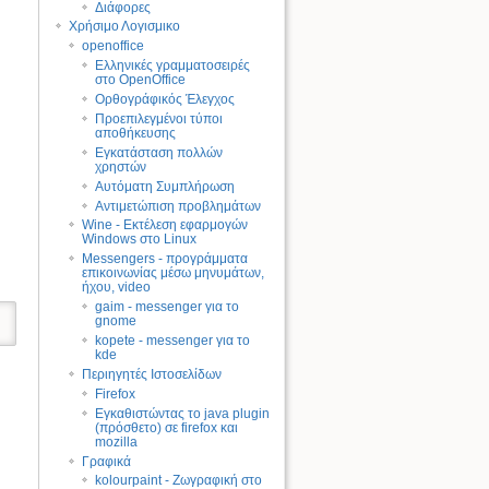
Διάφορες
Χρήσιμο Λογισμικο
οpenοffice
Ελληνικές γραμματοσειρές
στο OpenOffice
Ορθογράφικός Έλεγχος
Προεπιλεγμένοι τύποι
αποθήκευσης
Εγκατάσταση πολλών
χρηστών
Αυτόματη Συμπλήρωση
Αντιμετώπιση προβλημάτων
Wine - Εκτέλεση εφαρμογών
Windows στο Linux
Messengers - προγράμματα
επικοινωνίας μέσω μηνυμάτων,
ήχου, video
gaim - messenger για το
gnome
kopete - messenger για το
kde
Περιηγητές Ιστοσελίδων
Firefox
Εγκαθιστώντας το java plugin
(πρόσθετο) σε firefox και
mozilla
Γραφικά
kolourpaint - Ζωγραφική στο