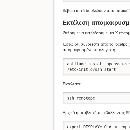
Βέβαια αυτά δουλεύουν από οποιοδήπ
Εκτέλεση απομακρυσμ
Θέλουμε να εκτελέσουμε μια Χ εφαρ
Έστω ότι συνδέεστε από το localpc 
απομακρυσμένο υπολογιστή.
aptitude install openssh-ser
/etc/init.d/ssh start
Εκτελέστε
ssh remotepc
Αρχικά η μταβλητή περιβάλλοντος $D
export DISPLAY=:0 # or expo