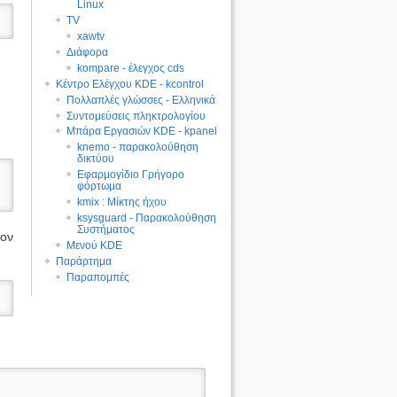
Linux
TV
xawtv
Διάφορα
kompare - έλεγχος cds
Κέντρο Ελέγχου KDE - kcontrol
Πολλαπλές γλώσσες - Ελληνικά
Συντομεύσεις πληκτρολογίου
Μπάρα Εργασιών KDE - kpanel
knemo - παρακολούθηση
δικτύου
Εφαρμογίδιο Γρήγορο
φόρτωμα
kmix : Μίκτης ήχου
ksysguard - Παρακολούθηση
Συστήματος
λον
Μενού KDE
Παράρτημα
Παραπομπές