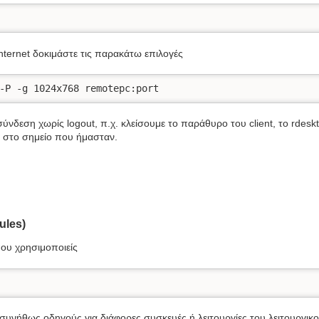
ternet δοκιμάστε τις παρακάτω επιλογές
-P -g 1024x768 remotepc:port 
δεση χωρίς logout, π.χ. κλείσουμε το παράθυρο του client, το rdeskt
ε στο σημείο που ήμασταν.
ules)
που χρησιμοποιείς
υνήθως οδηγούς για διάφορες συσκευές ή λειτουργίες του λειτουργικού