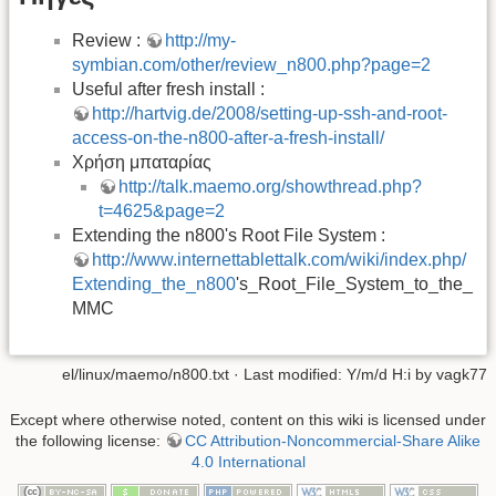
Review :
http://my-
symbian.com/other/review_n800.php?page=2
Useful after fresh install :
http://hartvig.de/2008/setting-up-ssh-and-root-
access-on-the-n800-after-a-fresh-install/
Χρήση μπαταρίας
http://talk.maemo.org/showthread.php?
t=4625&page=2
Extending the n800's Root File System :
http://www.internettablettalk.com/wiki/index.php/
Extending_the_n800
's_Root_File_System_to_the_
MMC
el/linux/maemo/n800.txt
· Last modified: Y/m/d H:i by
vagk77
Except where otherwise noted, content on this wiki is licensed under
the following license:
CC Attribution-Noncommercial-Share Alike
4.0 International