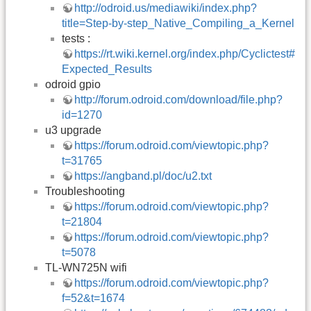
http://odroid.us/mediawiki/index.php?
title=Step-by-step_Native_Compiling_a_Kernel
tests :
https://rt.wiki.kernel.org/index.php/Cyclictest#
Expected_Results
odroid gpio
http://forum.odroid.com/download/file.php?
id=1270
u3 upgrade
https://forum.odroid.com/viewtopic.php?
t=31765
https://angband.pl/doc/u2.txt
Troubleshooting
https://forum.odroid.com/viewtopic.php?
t=21804
https://forum.odroid.com/viewtopic.php?
t=5078
TL-WN725N wifi
https://forum.odroid.com/viewtopic.php?
f=52&t=1674