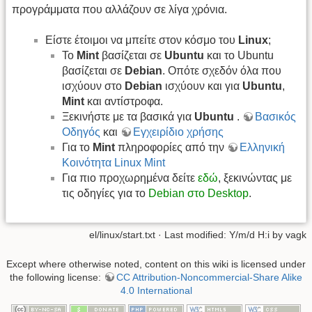
προγράμματα που αλλάζουν σε λίγα χρόνια.
Είστε έτοιμοι να μπείτε στον κόσμο του
Linux
;
To
Mint
βασίζεται σε
Ubuntu
και το Ubuntu
βασίζεται σε
Debian
. Οπότε σχεδόν όλα που
ισχύουν στο
Debian
ισχύουν και για
Ubuntu
,
Mint
και αντίστροφα.
Ξεκινήστε με τα βασικά για
Ubuntu
.
Βασικός
Οδηγός
και
Εγχειρίδιο χρήσης
Για το
Mint
πληροφορίες από την
Ελληνική
Κοινότητα Linux Mint
Για πιο προχωρημένα δείτε
εδώ
, ξεκινώντας με
τις οδηγίες για το
Debian στο Desktop
.
el/linux/start.txt
· Last modified: Y/m/d H:i by
vagk
Except where otherwise noted, content on this wiki is licensed under
the following license:
CC Attribution-Noncommercial-Share Alike
4.0 International